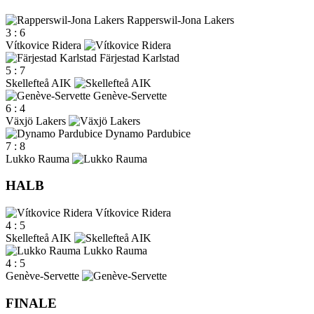
Rapperswil-Jona Lakers
3
:
6
Vítkovice Ridera
Färjestad Karlstad
5
:
7
Skellefteå AIK
Genève-Servette
6
:
4
Växjö Lakers
Dynamo Pardubice
7
:
8
Lukko Rauma
HALB
Vítkovice Ridera
4
:
5
Skellefteå AIK
Lukko Rauma
4
:
5
Genève-Servette
FINALE