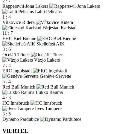
2
:
7
Rapperswil-Jona Lakers
Lahti Pelicans
1
:
4
Vítkovice Ridera
Färjestad Karlstad
11
:
7
EHC Biel-Bienne
Skellefteå AIK
8
:
6
Oceláři Třinec
Växjö Lakers
7
:
4
ERC Ingolstadt
Genève-Servette
5
:
4
Red Bull Munich
Lukko Rauma
4
:
3
HC Innsbruck
Ilves Tampere
3
:
5
Dynamo Pardubice
VIERTEL