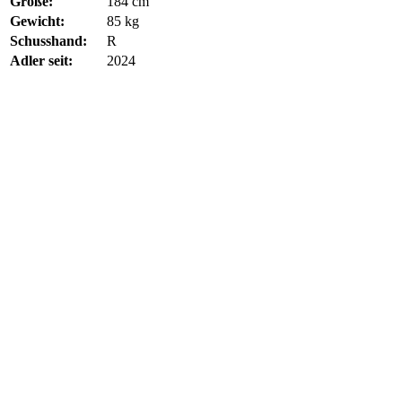
Größe:
184 cm
Gewicht:
85 kg
Schusshand:
R
Adler seit:
2024